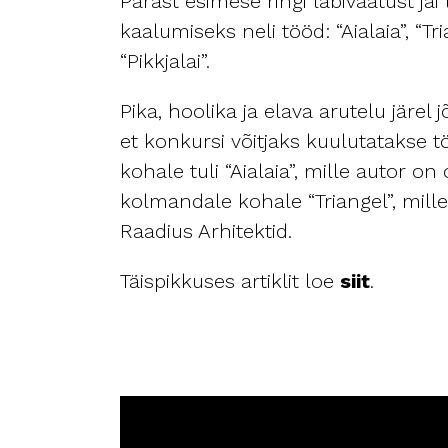
Pärast esimese ringi läbivaatust jä
kaalumiseks neli tööd: “Aialaia”, “Tri
“Pikkjalai”.
Pika, hoolika ja elava arutelu järel j
et konkursi võitjaks kuulutatakse tö
kohale tuli “Aialaia”, mille autor on
kolmandale kohale “Triangel”, mill
Raadius Arhitektid.
Täispikkuses artiklit loe
siit
.