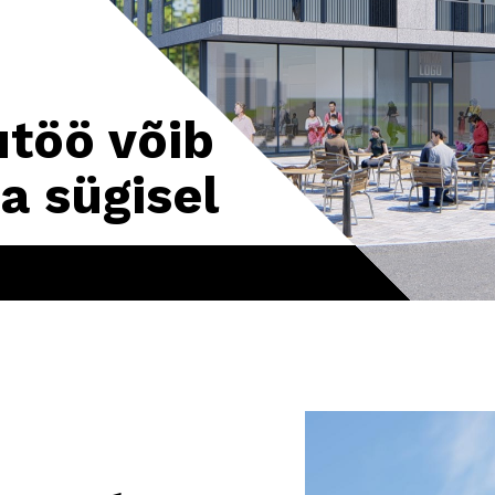
utöö võib
a sügisel