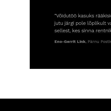
“Võidutöö kasuks rääkisid
jutu järgi pole lõplikul
sellest, kes sinna rentni
Eno-Gerrit Link
, Pärnu Post