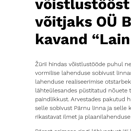
võistlustööst
võitjaks OÜ 
kavand “Lain
Žürii hindas võistlustööde puhul n
vormilise lahenduse sobivust linna
lahenduse realiseerimise otstarbek
lähteülesandes püstitatud nõuete t
paindlikkust. Arvestades pakutud h
selle sobivust Pärnu linna ja selle
rikastavat ilmet ja plaanilahenduse