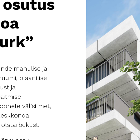
 osutus
Boa
urk”
ende mahulise ja
ruumi, plaanilise
ust ja
äitmise
oonete välisilmet,
 keskkonda
 otstarbekust.