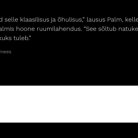
 selle klaasilisus ja õhulisus,” lausus Palm, kell
t valmis hoone ruumilahendus. “See sõltub natuk
kuks tuleb.”
imees