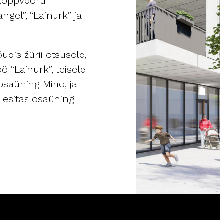
i lõppvooru
angel”, “Lainurk” ja
õudis žürii otsusele,
ö “Lainurk”, teisele
 osaühing Miho, ja
e esitas osaühing